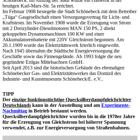
Schönebeck. Im Auftrag der Stadt wurde ein Gaswerk in der
heutigen Karl-Marx-Str. 5a errichtet.
Im Februar 1908 besiegelte die Stadt Schönebeck mit dem Betreiber
„Tüga“ Gasgesellschaft einen Versorgungsvertrag für Licht- und
Kraftstrom. Im November 1908 wurde die Erzeugung von Strom
mit 2 Dreizylinder-Dieselmotoren MAN 150 PS, 2 direkt
gekoppelten Dynamomaschinen 100 KW und einer
Akkumulatorenbatterie mit 220V Gleichstrom begonnen. Am
20.1.1909 wurde das Elektrizitätswerk feierlich eingeweiht.
Nach 1945 übernahm die Städtische Energieversorgung die
Geschäfte sowie das Firmengelände. Ab 1993 folgte die neu
gegründete Erdgas Mittelsachsen GmbH.
Seit April 2013 sind die historischen Gebäude des ehemaligen
Schönebecker Gas- und Elektrizitätswerkes das Domizil des
Industrie- und Kunstmuseums Schönebeck/E. e.V..
TIPP
Der
einzige funktionstüchtige Quecksilberdampfgleichrichter
Deutschlands
kann in der Ausstellung und am
Experimente-
Nachmittag
in Betrieb bestaunt werden.
Quecksilberdampfgleichrichter wurden bis in die 1970er Jahre
für die Erzeugung von Gleichstrom bei höherer Spannung
verwendet, z.B. zur Energieversorgung von Straßenbahnen.