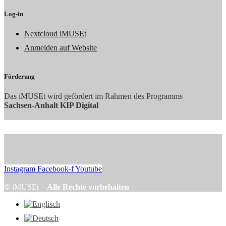
Log-in
Nextcloud iMUSEt
Anmelden auf Website
Förderung
Das iMUSEt wird gefördert im Rahmen des Programms
Sachsen-Anhalt KIP Digital
Instagram
Facebook-f
Youtube
©
iMUSEt –
Alle Rechte vorbehalten