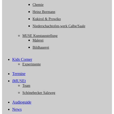
Chemie
Heinz Bormann
Kukirol & Prowiko
Niederschachtofen-werk Calbe/Saale
MUSE Kunstausstellung
Malerei
Bildhauerei
Kids Corner
Experimente
Termine
iMUSEt
Team
Schönebecker Salzweg
Audioguide
News