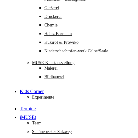
Gießerei
Druckerei
Chemie
Heinz Bormann
Kukirol & Prowiko
Niederschachtofen-werk Calbe/Saale
MUSE Kunstausstellung
Malerei
Bildhauerei
Kids Corner
Experimente
Termine
iMUSEt
Team
Schönebecker Salzweg