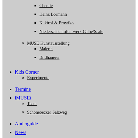
Chemie
Heinz Bormann
Kukirol & Prowiko
Niederschachtofen-werk Calbe/Saale
MUSE Kunstausstellung
Malerei
Bildhauerei
Kids Corner
Experimente
Termine
iMUSEt
Team
Schönebecker Salzweg
Audioguide
News