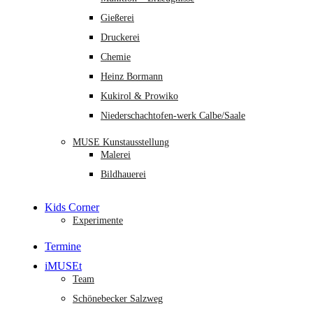
Gießerei
Druckerei
Chemie
Heinz Bormann
Kukirol & Prowiko
Niederschachtofen-werk Calbe/Saale
MUSE Kunstausstellung
Malerei
Bildhauerei
Kids Corner
Experimente
Termine
iMUSEt
Team
Schönebecker Salzweg