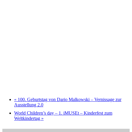
«
100. Geburtstag von Dario Malkowski – Vernissage zur
Ausstellung 2.0
World Children’s day – 1. iMUSEt – Kinderfest zum
Weltkindertag
»