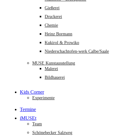
Gießerei
Druckerei
Chemie
Heinz Bormann
Kukirol & Prowiko
Niederschachtofen-werk Calbe/Saale
MUSE Kunstausstellung
Malerei
Bildhauerei
Kids Corner
Experimente
Termine
iMUSEt
Team
Schönebecker Salzweg