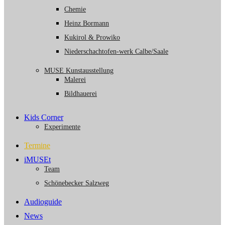
Chemie
Heinz Bormann
Kukirol & Prowiko
Niederschachtofen-werk Calbe/Saale
MUSE Kunstausstellung
Malerei
Bildhauerei
Kids Corner
Experimente
Termine
iMUSEt
Team
Schönebecker Salzweg
Audioguide
News