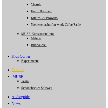
Chemie
Heinz Bormann
Kukirol & Prowiko
Niederschachtofen-werk Calbe/Saale
MUSE Kunstausstellung
Malerei
Bildhauerei
Kids Corner
Experimente
Termine
iMUSEt
Team
Schönebecker Salzweg
Audioguide
News