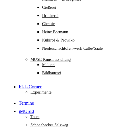
Gießerei
Druckerei
Chemie
Heinz Bormann
Kukirol & Prowiko
Niederschachtofen-werk Calbe/Saale
MUSE Kunstausstellung
Malerei
Bildhauerei
Kids Corner
Experimente
Termine
iMUSEt
Team
Schönebecker Salzweg