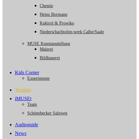
Chemie
Heinz Bormann
Kukirol & Prowiko
Niederschachtofen-werk Calbe/Saale
MUSE Kunstausstellung
Malerei
Bildhauerei
Kids Corner
Experimente
Termine
iMUSEt
Team
Schönebecker Salzweg
Audioguide
News