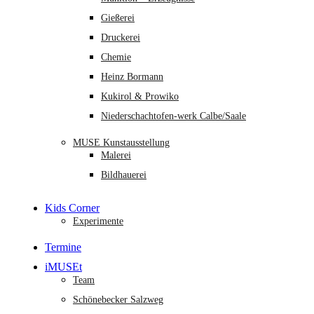
Gießerei
Druckerei
Chemie
Heinz Bormann
Kukirol & Prowiko
Niederschachtofen-werk Calbe/Saale
MUSE Kunstausstellung
Malerei
Bildhauerei
Kids Corner
Experimente
Termine
iMUSEt
Team
Schönebecker Salzweg