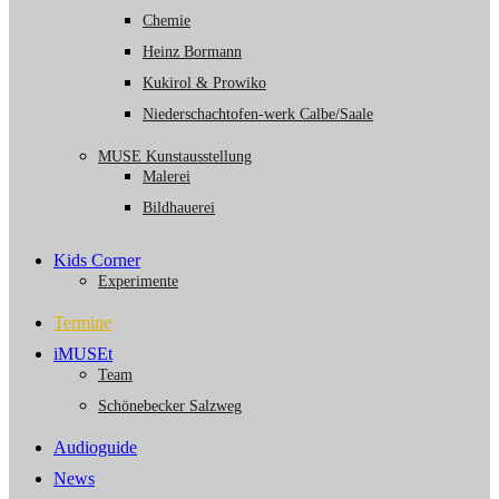
Chemie
Heinz Bormann
Kukirol & Prowiko
Niederschachtofen-werk Calbe/Saale
MUSE Kunstausstellung
Malerei
Bildhauerei
Kids Corner
Experimente
Termine
iMUSEt
Team
Schönebecker Salzweg
Audioguide
News