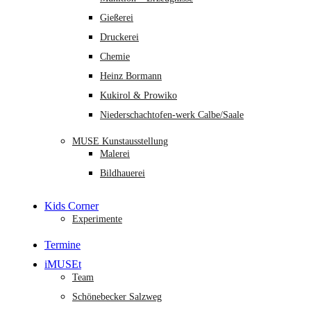
Gießerei
Druckerei
Chemie
Heinz Bormann
Kukirol & Prowiko
Niederschachtofen-werk Calbe/Saale
MUSE Kunstausstellung
Malerei
Bildhauerei
Kids Corner
Experimente
Termine
iMUSEt
Team
Schönebecker Salzweg