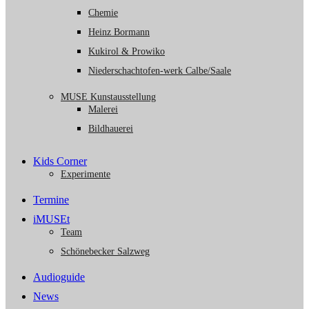
Chemie
Heinz Bormann
Kukirol & Prowiko
Niederschachtofen-werk Calbe/Saale
MUSE Kunstausstellung
Malerei
Bildhauerei
Kids Corner
Experimente
Termine
iMUSEt
Team
Schönebecker Salzweg
Audioguide
News