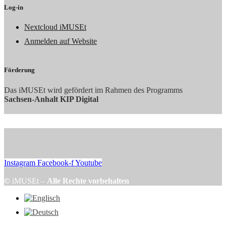
Log-in
Nextcloud iMUSEt
Anmelden auf Website
Förderung
Das iMUSEt wird gefördert im Rahmen des Programms
Sachsen-Anhalt KIP Digital
Instagram
Facebook-f
Youtube
©
iMUSEt –
Alle Rechte vorbehalten