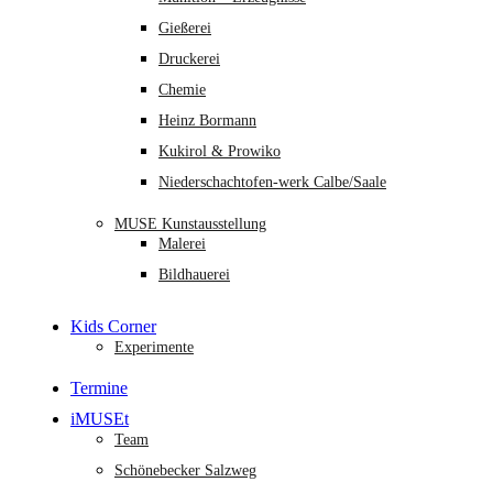
Gießerei
Druckerei
Chemie
Heinz Bormann
Kukirol & Prowiko
Niederschachtofen-werk Calbe/Saale
MUSE Kunstausstellung
Malerei
Bildhauerei
Kids Corner
Experimente
Termine
iMUSEt
Team
Schönebecker Salzweg