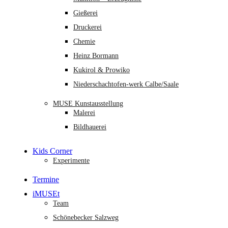
Gießerei
Druckerei
Chemie
Heinz Bormann
Kukirol & Prowiko
Niederschachtofen-werk Calbe/Saale
MUSE Kunstausstellung
Malerei
Bildhauerei
Kids Corner
Experimente
Termine
iMUSEt
Team
Schönebecker Salzweg