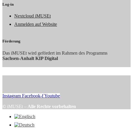
Log-in
Nextcloud iMUSEt
Anmelden auf Website
Förderung
Das iMUSEt wird gefördert im Rahmen des Programms
Sachsen-Anhalt KIP Digital
Instagram
Facebook-f
Youtube
©
iMUSEt –
Alle Rechte vorbehalten