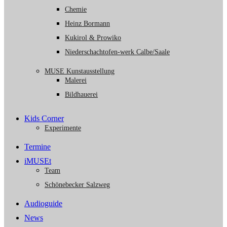
Chemie
Heinz Bormann
Kukirol & Prowiko
Niederschachtofen-werk Calbe/Saale
MUSE Kunstausstellung
Malerei
Bildhauerei
Kids Corner
Experimente
Termine
iMUSEt
Team
Schönebecker Salzweg
Audioguide
News