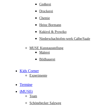
Gießerei
Druckerei
Chemie
Heinz Bormann
Kukirol & Prowiko
Niederschachtofen-werk Calbe/Saale
MUSE Kunstausstellung
Malerei
Bildhauerei
Kids Corner
Experimente
Termine
iMUSEt
Team
Schönebecker Salzweg