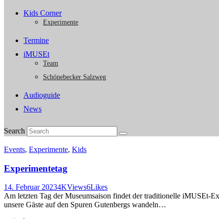
Kids Corner
Experimente
Termine
iMUSEt
Team
Schönebecker Salzweg
Audioguide
News
Search
Events
,
Experimente
,
Kids
Experimentetag
14. Februar 2023
4K
Views
6
Likes
Am letzten Tag der Museumsaison findet der traditionelle iMUSEt-Ex
unsere Gäste auf den Spuren Gutenbergs wandeln…